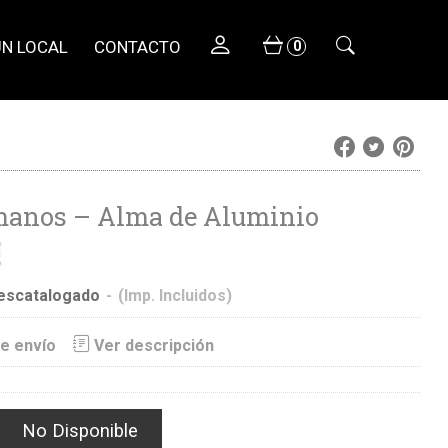
UN LOCAL
CONTACTO
0
manos – Alma de Aluminio
€
escatalogado
-
(Imp. Incluidos)
e envío
Ver descripción
No Disponible