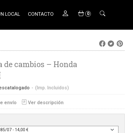
UN LOCAL
CONTACTO
0
a de cambios – Honda
escatalogado
-
(Imp. Incluidos)
e envío
Ver descripción